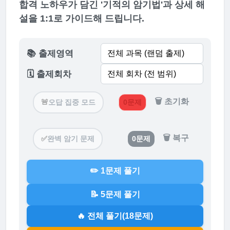
합격 노하우가 담긴 '기적의 암기법'과 상세 해
설을 1:1로 가이드해 드립니다.
📚 출제영역
🗓️ 출제회차
🗑️ 초기화
🚨
오답 집중 모드
0문제
🗑️ 복구
✅
완벽 암기 문제
0문제
✏️ 1문제 풀기
📝 5문제 풀기
🔥 전체 풀기(18문제)